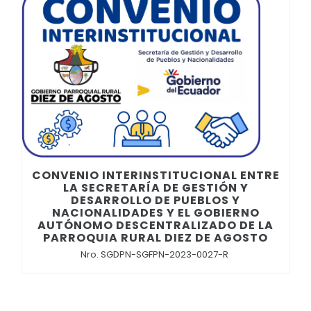
Convocatorias
GESTIÓN ADMINISTRATIVA
Plan de desarrollo y Ordenamiento Territorial - PD
Plan Anual Contratación - PAC
Plan Operativo Anual - POA
Convenios Institucionales
PRESUPUESTO: EJECUCIÓN Y REPORTES
CONVENIO INTERINSTITUCIONAL ENTRE
LA SECRETARÍA DE GESTIÓN Y
Cédulas presupuestarias y balances
DESARROLLO DE PUEBLOS Y
NACIONALIDADES Y EL GOBIERNO
AUTÓNOMO DESCENTRALIZADO DE LA
Procesos de contratación
PARROQUIA RURAL DIEZ DE AGOSTO
Ejecución Presupuestaria
Nro. SGDPN-SGFPN-2023-0027-R
Obras y proyectos